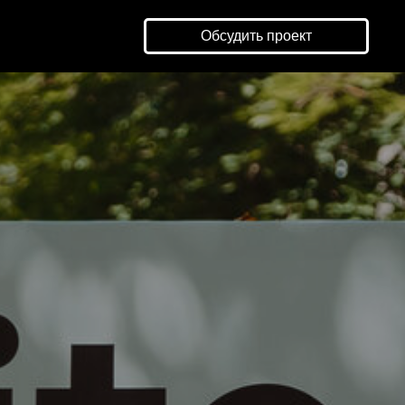
Обсудить проект