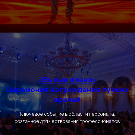
«Во имя жизни»
Церемония награждения лучших
врачей
Ключевое событие в области персонала,
созданное для чествования профессионалов.